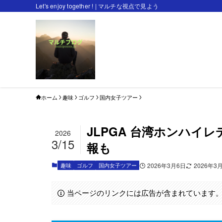
Let's enjoy together ! | マルチな視点で見よう
ホーム
趣味
ゴルフ
国内女子ツアー
JLPGA 台湾ホンハイ
2026
3/15
報も
趣味
ゴルフ
国内女子ツアー
2026年3月6日
2026年3
当ページのリンクには広告が含まれています