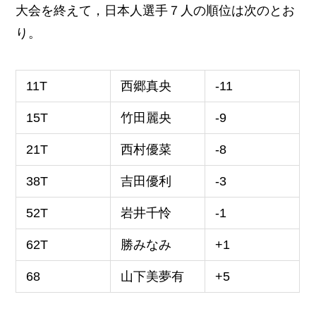
大会を終えて，日本人選手７人の順位は次のとお
り。
11T
西郷真央
-11
15T
竹田麗央
-9
21T
西村優菜
-8
38T
吉田優利
-3
52T
岩井千怜
-1
62T
勝みなみ
+1
68
山下美夢有
+5