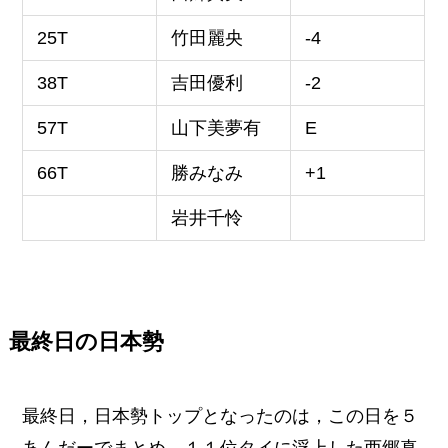
25T
竹田麗央
-4
38T
吉田優利
-2
57T
山下美夢有
E
66T
勝みなみ
+1
岩井千怜
最終日の日本勢
最終日，日本勢トップとなったのは，この日を５
あんだーでまとめ，１１位タイに浮上した西郷真