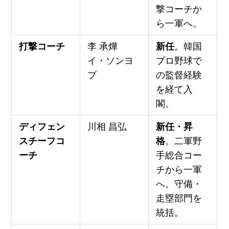
撃コーチか
ら一軍へ。
打撃コーチ
李 承燁
新任
。韓国
イ・ソンヨ
プロ野球で
プ
の監督経験
を経て入
閣。
ディフェン
川相 昌弘
新任・昇
スチーフコ
格
。二軍野
ーチ
手総合コー
チから一軍
へ。守備・
走塁部門を
統括。