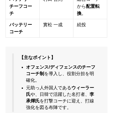
チーフコー
から
配置転
チ
換
。
バッテリー
實松 一成
続投
コーチ
【主なポイント】
オフェンス/ディフェンスのチーフ
コーチ制
を導入し、役割分担を明
確化。
元助っ人外国人である
ウィーラー
氏
や、日韓で活躍した名打者、
李
承燁氏
を打撃コーチに迎え、打線
強化を図る布陣です。