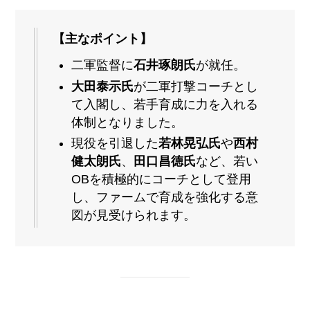
【主なポイント】
二軍監督に
石井琢朗氏
が就任。
大田泰示氏
が二軍打撃コーチとし
て入閣し、若手育成に力を入れる
体制となりました。
現役を引退した
若林晃弘氏
や
西村
健太朗氏
、
田口昌徳氏
など、若い
OBを積極的にコーチとして登用
し、ファームで育成を強化する意
図が見受けられます。