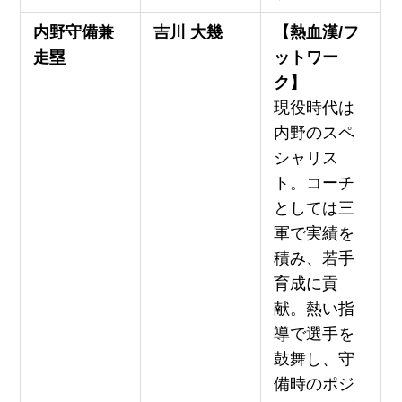
内野守備兼
吉川 大幾
【熱血漢/フ
走塁
ットワー
ク】
現役時代は
内野のスペ
シャリス
ト。コーチ
としては三
軍で実績を
積み、若手
育成に貢
献。熱い指
導で選手を
鼓舞し、守
備時のポジ