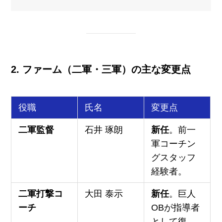
2. ファーム（二軍・三軍）の主な変更点
役職
氏名
変更点
二軍監督
石井 琢朗
新任
。前一
軍コーチン
グスタッフ
経験者。
二軍打撃コ
大田 泰示
新任
。巨人
ーチ
OBが指導者
として復