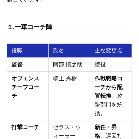
１.一軍コーチ陣
役職
氏名
主な変更点
監督
阿部 慎之助
続投
オフェンス
橋上 秀樹
作戦戦略コ
チーフコー
ーチから配
チ
置転換
。攻
撃部門を統
括。
打撃コーチ
ゼラス・ウ
新任・昇
ィーラー
格
。巡回打