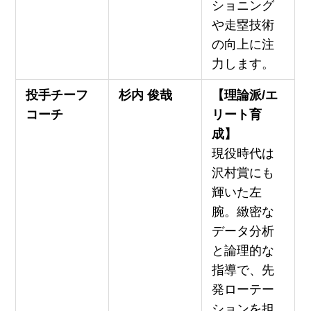
ショニング
や走塁技術
の向上に注
力します。
投手チーフ
杉内 俊哉
【理論派/エ
コーチ
リート育
成】
現役時代は
沢村賞にも
輝いた左
腕。緻密な
データ分析
と論理的な
指導で、先
発ローテー
ションを担