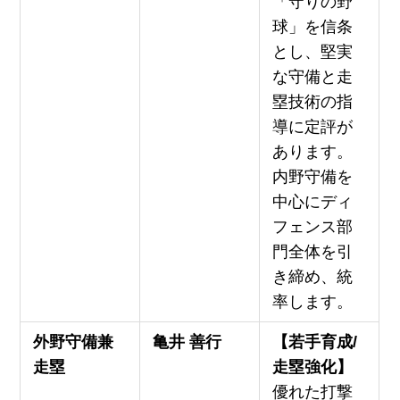
「守りの野
球」を信条
とし、堅実
な守備と走
塁技術の指
導に定評が
あります。
内野守備を
中心にディ
フェンス部
門全体を引
き締め、統
率します。
外野守備兼
亀井 善行
【若手育成/
走塁
走塁強化】
優れた打撃