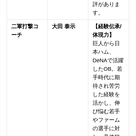
評がありま
す。
二軍打撃コ
大田 泰示
【経験伝承/
ーチ
体現力】
巨人から日
本ハム、
DeNAで活躍
したOB。若
手時代に期
待され苦労
した経験を
活かし、伸
び悩む若手
やファーム
の選手に対