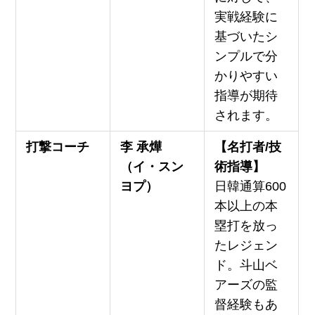
実戦経験に
基づいたシ
ンプルで分
かりやすい
指導が期待
されます。
打撃コーチ
李 承燁
【名打者/技
（イ・スン
術指導】
ヨプ）
日韓通算600
本以上の本
塁打を放っ
たレジェン
ド。斗山ベ
アーズの監
督経験もあ