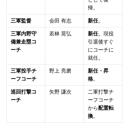
帰。
三軍監督
会田 有志
新任
。
三軍内野守
若林 晃弘
新任
。現役
備兼走塁コ
引退後すぐ
ーチ
にコーチに
就任。
三軍投手チ
野上 亮磨
新任・昇
ーフコーチ
格
。
巡回打撃コ
矢野 謙次
二軍打撃チ
ーチ
ーフコーチ
から
配置転
換
。