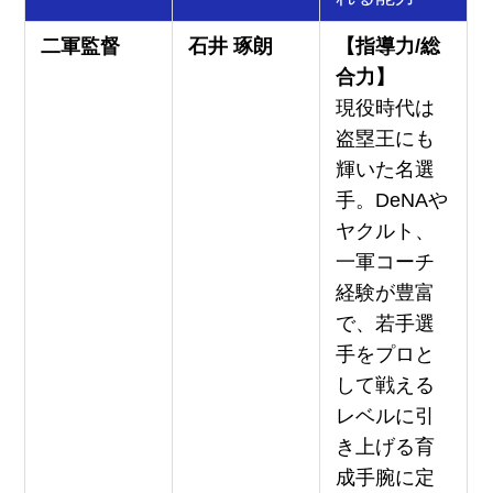
二軍監督
石井 琢朗
【指導力/総
合力】
現役時代は
盗塁王にも
輝いた名選
手。DeNAや
ヤクルト、
一軍コーチ
経験が豊富
で、若手選
手をプロと
して戦える
レベルに引
き上げる育
成手腕に定