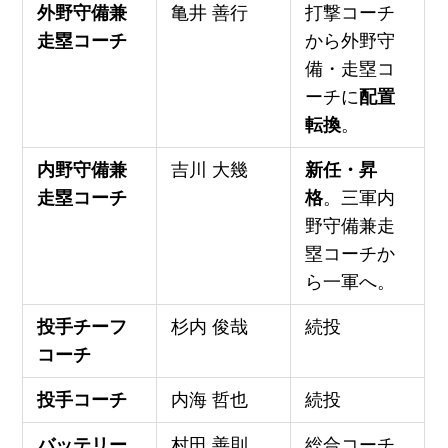
外野守備兼
亀井 善行
打撃コーチ
走塁コーチ
から外野守
備・走塁コ
ーチに
配置
転換
。
内野守備兼
吉川 大幾
新任・昇
走塁コーチ
格
。三軍内
野守備兼走
塁コーチか
ら一軍へ。
投手チーフ
杉内 俊哉
続投
コーチ
投手コーチ
内海 哲也
続投
バッテリー
村田 善則
総合コーチ