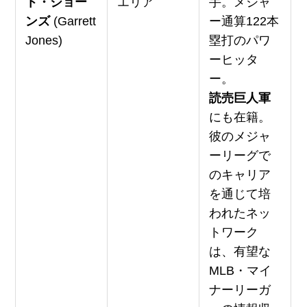
ト・ジョー
エリア
手。メジャ
ンズ
(Garrett
ー通算122本
Jones)
塁打のパワ
ーヒッタ
ー。
読売巨人軍
にも在籍。
彼のメジャ
ーリーグで
のキャリア
を通じて培
われたネッ
トワーク
は、有望な
MLB・マイ
ナーリーガ