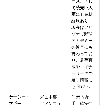
ース
、そし
て
読売巨人
軍
にも在籍
経験あり。
現在はアリ
ゾナで野球
アカデミー
の運営にも
携わってお
り、若手育
成やマイナ
ーリーグの
選手情報に
も明るい。
ケーシー・
米国中部
⚾ 元内野
マギー
（メンフィ
手。確実性