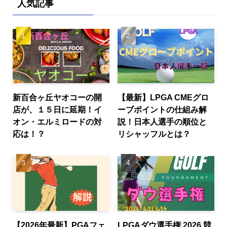
人気記事
新百合ヶ丘ヤオコーの開
【最新】LPGA CMEグロ
店が、１５日に延期！イ
ーブポイントの仕組み解
オン・エルミロードの対
説！日本人選手の順位と
応は！？
リシャッフルとは？
【2026年最新】PGAフェ
LPGAダウ選手権 2026 競