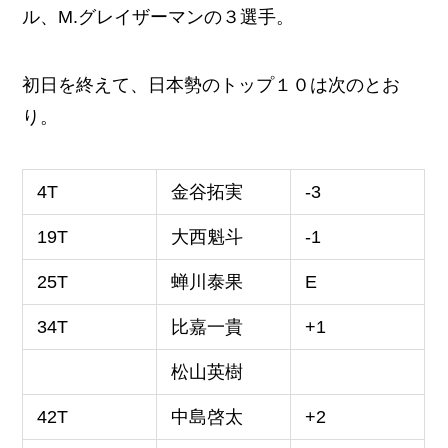
ル、M.グレイザーマンの３選手。
初日を終えて、日本勢のトップ１０は次のとお
り。
4T
金谷拓実
-3
19T
大西魁斗
-1
25T
蝉川泰果
E
34T
比嘉一貴
+1
松山英樹
42T
中島啓太
+2