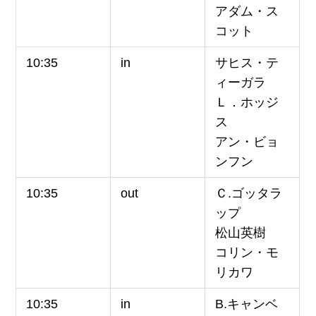
アダム・ス
コット
10:35
in
サヒス・テ
ィーガラ
Ｌ．ホッジ
ス
アン・ビョ
ンフン
10:35
out
Ｃ.ゴッタラ
ップ
松山英樹
コリン・モ
リカワ
10:35
in
B.キャンベ