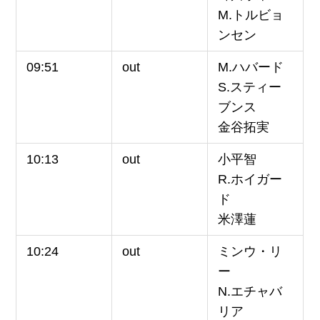
M.トルビョ
ンセン
09:51
out
M.ハバード
S.スティー
ブンス
金谷拓実
10:13
out
小平智
R.ホイガー
ド
米澤蓮
10:24
out
ミンウ・リ
ー
N.エチャバ
リア