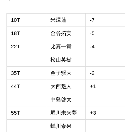
10T
米澤蓮
-7
18T
金谷拓実
-5
22T
比嘉一貴
-4
松山英樹
35T
金子駆大
-2
44T
大西魁人
+1
中島啓太
55T
堀川未来夢
+3
蝉川泰果