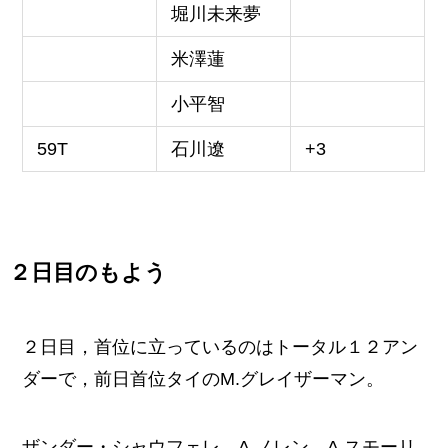
堀川未来夢
米澤蓮
小平智
59T
石川遼
+3
２日目のもよう
２日目，首位に立っているのはトータル１２アン
ダーで，前日首位タイのM.グレイザーマン。
ザンダー・シャウフェレ。A.ノレン，A.スモーリ