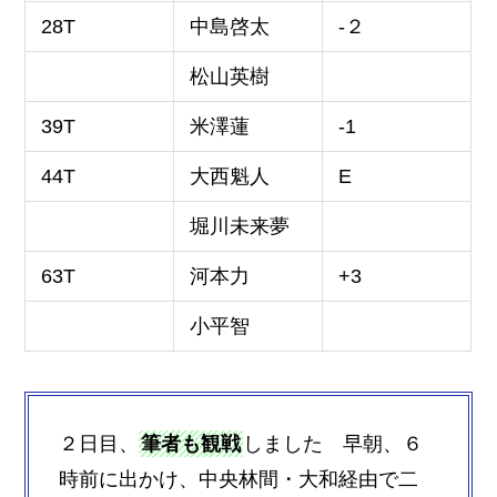
28T
中島啓太
-２
松山英樹
39T
米澤蓮
-1
44T
大西魁人
E
堀川未来夢
63T
河本力
+3
小平智
２日目、
筆者も観戦
しました 早朝、６
時前に出かけ、中央林間・大和経由で二