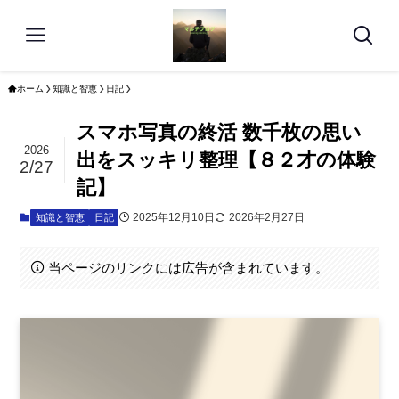
ホーム
知識と智恵
日記
スマホ写真の終活 数千枚の思い
2026
出をスッキリ整理【８２才の体験
2/27
記】
2025年12月10日
2026年2月27日
知識と智恵
日記
当ページのリンクには広告が含まれています。