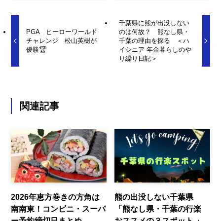
千葉県に熊が出没しない
PGA ヒーローワールド
のは何故？ 熊なし県・
チャレンジ 松山英樹が
千葉の理由を探る ＜ハ
優勝🏆
イシニア 年金暮らしのや
り繰り日記＞
関連記事
2026年恵方巻きの方角は
熊の出没しない千葉県
南南東！コンビニ・スーパ
「熊なし県・千葉の行楽
ー予約締切日まとめ
おススメの３スポット 」