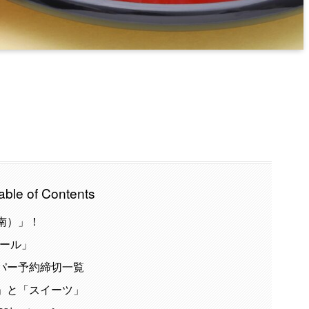
able of Contents
南）」！
ルール」
ーパー予約締切一覧
沢」と「スイーツ」