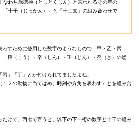
すなわち歳徳神（としとくじん）と言われるその年の
、「十干（じっかん）｝と「十二支」の組み合わせで
表わすために使用した数字のようなもので、甲・乙・丙
）・庚（こう）・辛（しん）・壬（じん）・癸（き）の総
「丙」「丁」とか付けられてましたよね。
（１２の動物に当てはめ、時刻や方角を表わす）とを組み合
方だけで、西暦で言うと、以下の下一桁の数字と十干の組み