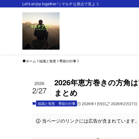
Let's enjoy together ! | マルチな視点で見よう
ホーム
知識と智恵
季節の行事
2026年恵方巻きの方
2026
2/27
まとめ
知識と智恵
季節の行事
2026年1月9日
2026年2月27日
当ページのリンクには広告が含まれています