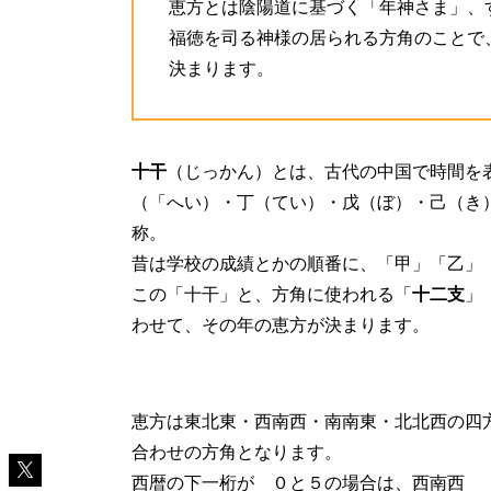
恵方とは陰陽道に基づく「年神さま」、
福徳を司る神様の居られる方角のことで
決まります。
十干
（じっかん）とは、古代の中国で時間を
（「へい）・丁（てい）・戊（ぼ）・己（き
称。
昔は学校の成績とかの順番に、「甲」「乙」
この「十干」と、方角に使われる「
十二支
」
わせて、その年の恵方が決まります。
恵方は東北東・西南西・南南東・北北西の四
合わせの方角となります。
西暦の下一桁が ０と５の場合は、西南西