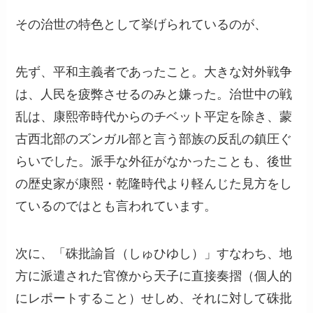
その治世の特色として挙げられているのが、
先ず、平和主義者であったこと。大きな対外戦争
は、人民を疲弊させるのみと嫌った。治世中の戦
乱は、康熙帝時代からのチベット平定を除き、蒙
古西北部のズンガル部と言う部族の反乱の鎮圧ぐ
らいでした。派手な外征がなかったことも、後世
の歴史家が康熙・乾隆時代より軽んじた見方をし
ているのではとも言われています。
次に、「硃批諭旨（しゅひゆし）」すなわち、地
方に派遣された官僚から天子に直接奏摺（個人的
にレポートすること）せしめ、それに対して硃批