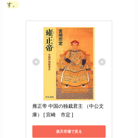
す。
雍正帝 中国の独裁君主 （中公文
庫） [ 宮崎　市定 ]
楽天市場で見る