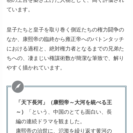
朝の土台を築き上げた人物として、高く評価され
ています。
皇子たちと皇子を取り巻く側近たちの権力闘争の
なか、康熙帝の臨終から雍正帝へのバトンタッチ
における過程と、絶対権力者となるまでの兄弟た
ちへの、凄まじい権謀術数が簡潔な筆致で、解り
やすく描かれています。
「天下長河」（康熙帝～大河を統べる王
～）
「という、中国のとても面白い、長
編の連続ドラマを観ました。
康熙帝の治世に、氾濫を繰り返す黄河の