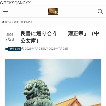
G-TGKSQSNCYX
ホーム
読書
歴史もの
良書に巡り合う 「雍正帝」（中
2026
7/28
公文庫）
2026年7月23日
2026年7月28日
歴史もの