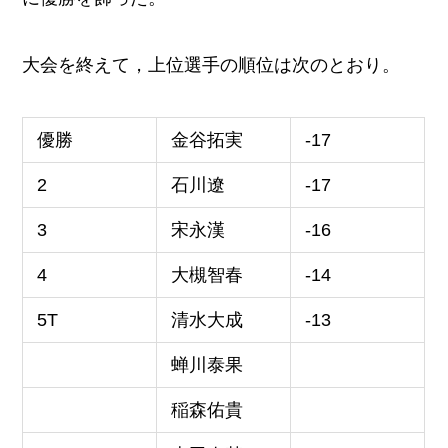
大会を終えて，上位選手の順位は次のとおり。
優勝
金谷拓実
-17
2
石川遼
-17
3
宋永漢
-16
4
大槻智春
-14
5T
清水大成
-13
蝉川泰果
稲森佑貴