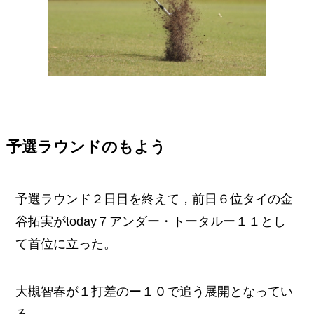
予選ラウンドのもよう
予選ラウンド２日目を終えて，前日６位タイの金
谷拓実がtoday７アンダー・トータルー１１とし
て首位に立った。
大槻智春が１打差のー１０で追う展開となってい
る。