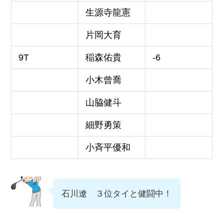
生源寺龍憲
片岡大育
9T
稲森佑貴
-6
小木曾喬
山脇健斗
細野勇策
小斉平優和
石川遼 ３位タイと健闘中！