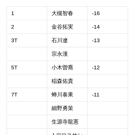
1
大槻智春
-16
2
金谷拓実
-14
3T
石川遼
-13
宗永漢
5T
小木曽喬
-12
稲森佑貴
7T
蝉川泰果
-11
細野勇策
生源寺龍憲