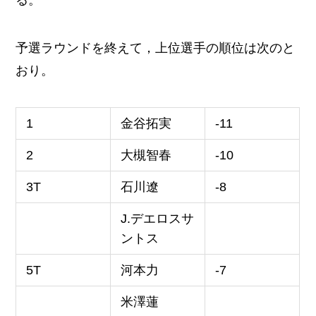
予選ラウンドを終えて，上位選手の順位は次のと
おり。
1
金谷拓実
-11
2
大槻智春
-10
3T
石川遼
-8
J.デエロスサ
ントス
5T
河本力
-7
米澤蓮