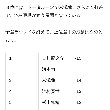
３位には、トータルー14で米澤蓮。さらに１打差
で、池村寛世が追う展開となっている。
予選ラウンドを終えて、上位選手の成績は次のと
おり。
1T
古川龍之介
-15
河本力
3
米澤蓮
-14
4
池村寛世
-13
5
杉山知靖
-12