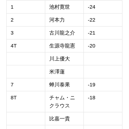
1
池村寛世
-24
2
河本力
-22
3
古川龍之介
-21
4T
生源寺龍憲
-20
川上優大
米澤蓮
7
蝉川泰果
-19
8T
チャム・ニ
-18
クラウス
比嘉一貴