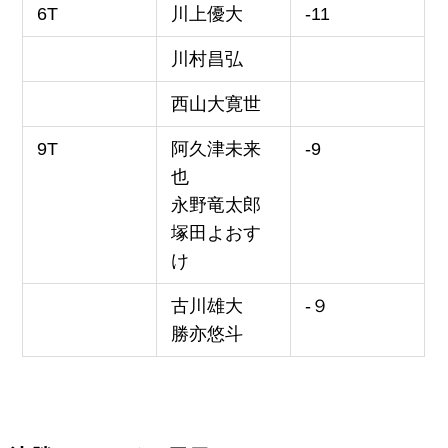
6T
川上優大
-11
川村昌弘
西山大寛世
9T
阿久津未来
-9
也
永野竜太郎
塚田よおす
け
古川雄大
-９
勝亦悠斗