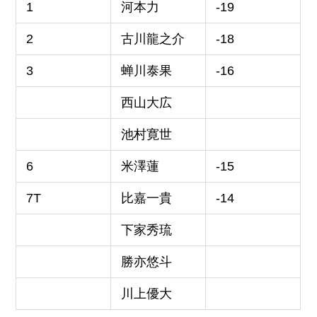
1
河本力
-19
2
古川龍之介
-18
3
蝉川泰果
-16
西山大広
池村寛世
6
米澤蓮
-15
7T
比嘉一貴
-14
下家秀琉
勝亦悠斗
川上優大