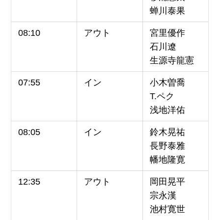
蝉川泰果
08:10
アウト
宮里優作
石川遼
生源寺龍憲
07:55
イン
小木曽喬
T.ペク
浅地洋佑
08:05
イン
鈴木晃祐
長野泰雅
幡地隆寛
12:35
アウト
岡田晃平
宗永漢
池村寛世