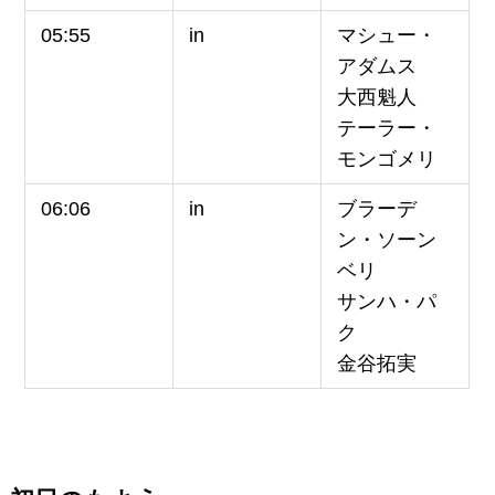
05:55
in
マシュー・
アダムス
大西魁人
テーラー・
モンゴメリ
06:06
in
ブラーデ
ン・ソーン
ベリ
サンハ・パ
ク
金谷拓実