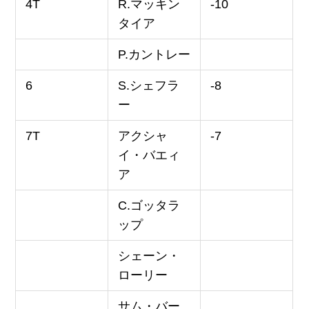
4T
R.マッキン
-10
タイア
P.カントレー
6
S.シェフラ
-8
ー
7T
アクシャ
-7
イ・バエィ
ア
C.ゴッタラ
ップ
シェーン・
ローリー
サム・バー