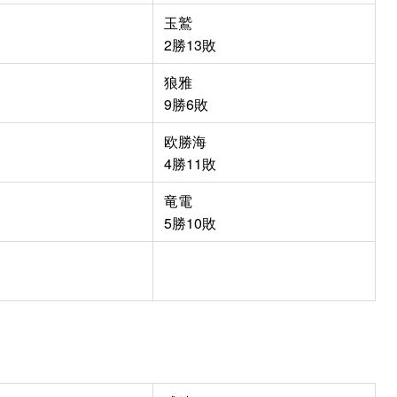
玉鷲
2勝13敗
狼雅
9勝6敗
欧勝海
4勝11敗
竜電
5勝10敗