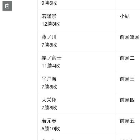
9勝6敗
若隆景
小結
12勝3敗
藤ノ川
前頭筆頭
7勝8敗
義ノ富士
前頭二
11勝4敗
平戸海
前頭三
7勝8敗
大栄翔
前頭四
7勝8敗
若元春
前頭五
5勝10敗