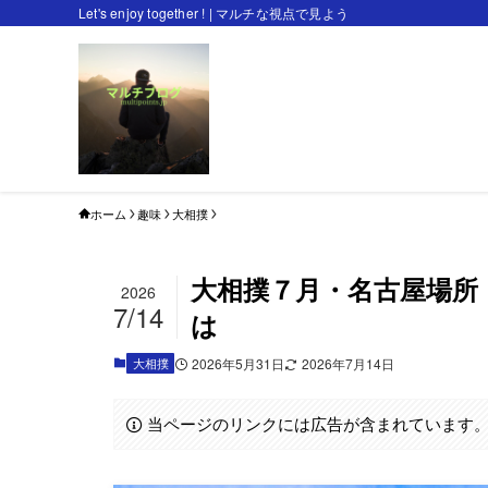
Let's enjoy together ! | マルチな視点で見よう
ホーム
趣味
大相撲
大相撲７月・名古屋場所
2026
7/14
は
大相撲
2026年5月31日
2026年7月14日
当ページのリンクには広告が含まれています