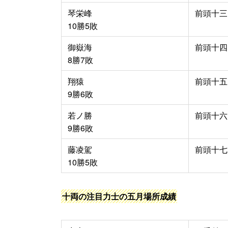
琴栄峰
前頭十三
10勝5敗
御嶽海
前頭十四
8勝7敗
翔猿
前頭十五
9勝6敗
若ノ勝
前頭十六
9勝6敗
藤凌駕
前頭十七
10勝5敗
十両の注目力士の五月場所成績