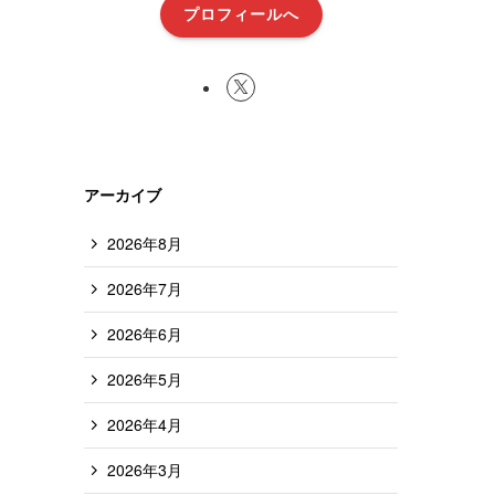
プロフィールへ
アーカイブ
2026年8月
2026年7月
2026年6月
2026年5月
2026年4月
2026年3月