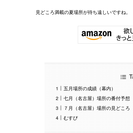
見どころ満載の夏場所が待ち遠しいですね。
T
五月場所の成績（幕内）
七月（名古屋）場所の番付予想
７月（名古屋）場所の見どころ
むすび