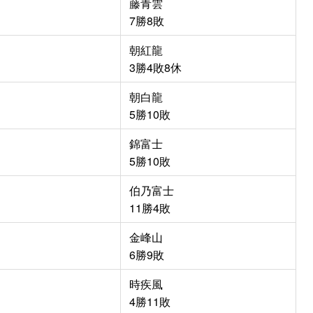
藤青雲
7勝8敗
朝紅龍
3勝4敗8休
朝白龍
5勝10敗
錦富士
5勝10敗
伯乃富士
11勝4敗
金峰山
6勝9敗
時疾風
4勝11敗