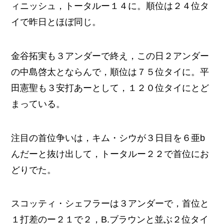
ィニッシュ，トータルー１４に。順位は２４位タ
イで昨日とほぼ同じ。
金谷拓実も３アンダーで終え，この日２アンダー
の中島啓太とならんで，順位は７５位タイに。平
田憲聖も３安打あーとして，１２０位タイにとど
まっている。
注目の首位争いは，キム・シウが３日目を６亜b
んだーと抜け出して，トータルー２２で首位にお
どりでた。
スコッティ・シェフラーは３アンダーで，首位と
１打差のー２１で２，B.ブラウンと並ぶ２位タイ