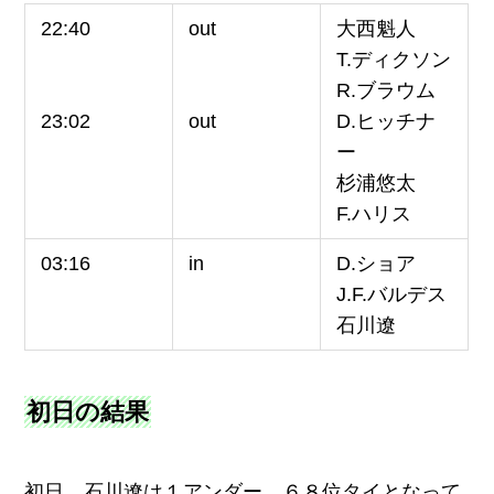
22:40
out
大西魁人
T.ディクソン
R.ブラウム
23:02
out
D.ヒッチナ
ー
杉浦悠太
F.ハリス
03:16
in
D.ショア
J.F.バルデス
石川遼
初日の結果
初日、石川遼は１アンダー、６８位タイとなって