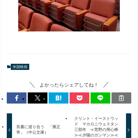
米国映画
よかったらシェアしてね！
クリント・イーストウッ
ド マカロニウェスタン
良書に巡り合う 「雍正
三部作 ≪荒野の用心棒
帝」（中公文庫）
≫≪夕陽のガンマン≫≪