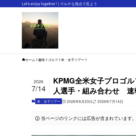
Let's enjoy together ! | マルチな視点で見よう
ホーム
趣味
ゴルフ
米・女子ツアー
KPMG全米女子プロゴ
2026
7/14
人選手・組み合わせ 速
米・女子ツアー
2026年6月23日
2026年7月14日
当ページのリンクには広告が含まれています