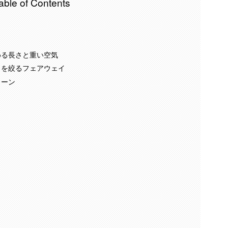
able of Contents
める長さと重い空気
」を絞るフェアウェイ
リーン