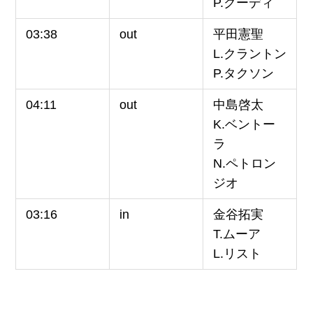
P.クーディ
03:38
out
平田憲聖
L.クラントン
P.タクソン
04:11
out
中島啓太
K.ベントー
ラ
N.ペトロン
ジオ
03:16
in
金谷拓実
T.ムーア
L.リスト