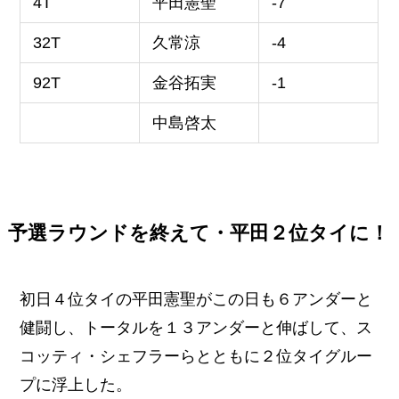
4T
平田憲聖
-7
32T
久常涼
-4
92T
金谷拓実
-1
中島啓太
予選ラウンドを終えて・平田２位タイに！
初日４位タイの平田憲聖がこの日も６アンダーと
健闘し、トータルを１３アンダーと伸ばして、ス
コッティ・シェフラーらとともに２位タイグルー
プに浮上した。