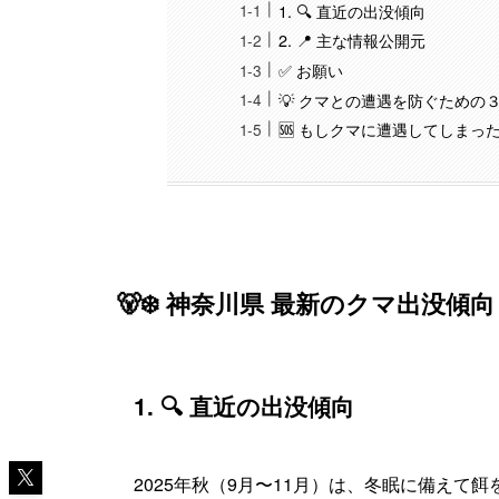
1. 🔍 直近の出没傾向
2. 📍 主な情報公開元
✅ お願い
💡 クマとの遭遇を防ぐための
🆘 もしクマに遭遇してしまっ
🐻‍❄️ 神奈川県 最新のクマ出没傾向 
1. 🔍 直近の出没傾向
2025年秋（9月〜11月）は、冬眠に備えて