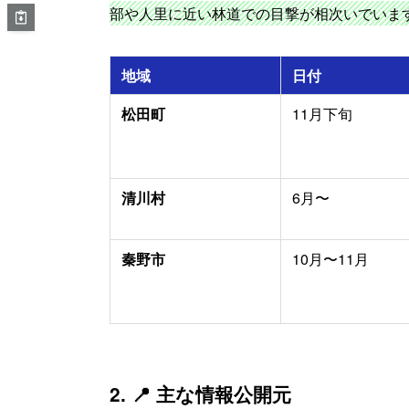
部や人里に近い林道での目撃が相次いでいま
地域
日付
松田町
11月下旬
清川村
6月〜
秦野市
10月〜11月
2. 📍 主な情報公開元