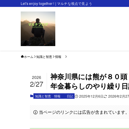
Let's enjoy together ! | マルチな視点で見よう
ホーム
知識と智恵
情報
神奈川県には熊が８０頭
2026
2/27
年金暮らしのやり繰り日
知識と智恵
情報
日記
2025年12月6日
2026年2月2
当ページのリンクには広告が含まれています