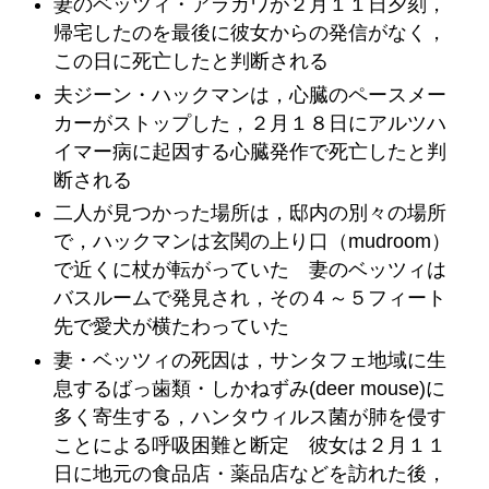
妻のベッツィ・アラカワが２月１１日夕刻，
帰宅したのを最後に彼女からの発信がなく，
この日に死亡したと判断される
夫ジーン・ハックマンは，心臓のペースメー
カーがストップした，２月１８日にアルツハ
イマー病に起因する心臓発作で死亡したと判
断される
二人が見つかった場所は，邸内の別々の場所
で，ハックマンは玄関の上り口（mudroom）
で近くに杖が転がっていた 妻のベッツィは
バスルームで発見され，その４～５フィート
先で愛犬が横たわっていた
妻・ベッツィの死因は，サンタフェ地域に生
息するばっ歯類・しかねずみ(deer mouse)に
多く寄生する，ハンタウィルス菌が肺を侵す
ことによる呼吸困難と断定 彼女は２月１１
日に地元の食品店・薬品店などを訪れた後，