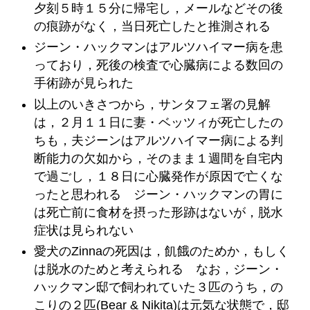
夕刻５時１５分に帰宅し，メールなどその後
の痕跡がなく，当日死亡したと推測される
ジーン・ハックマンはアルツハイマー病を患
っており，死後の検査で心臓病による数回の
手術跡が見られた
以上のいきさつから，サンタフェ署の見解
は，２月１１日に妻・ベッツィが死亡したの
ちも，夫ジーンはアルツハイマー病による判
断能力の欠如から，そのまま１週間を自宅内
で過ごし，１８日に心臓発作が原因で亡くな
ったと思われる ジーン・ハックマンの胃に
は死亡前に食材を摂った形跡はないが，脱水
症状は見られない
愛犬のZinnaの死因は，飢餓のためか，もしく
は脱水のためと考えられる なお，ジーン・
ハックマン邸で飼われていた３匹のうち，の
こりの２匹(Bear & Nikita)は元気な状態で，邸