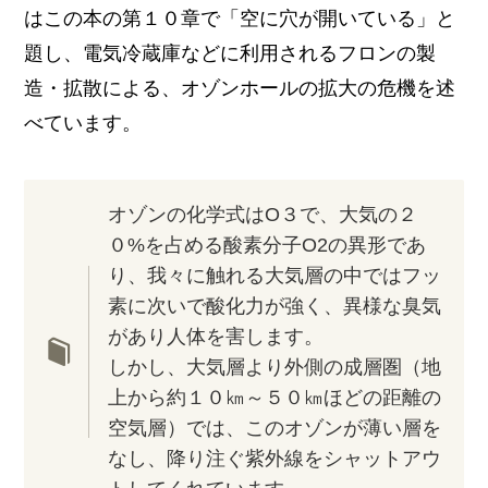
はこの本の第１０章で「空に穴が開いている」と
題し、電気冷蔵庫などに利用されるフロンの製
造・拡散による、オゾンホールの拡大の危機を述
べています。
オゾンの化学式はO３で、大気の２
０%を占める酸素分子O2の異形であ
り、我々に触れる大気層の中ではフッ
素に次いで酸化力が強く、異様な臭気
があり人体を害します。
しかし、大気層より外側の成層圏（地
上から約１０㎞～５０㎞ほどの距離の
空気層）では、このオゾンが薄い層を
なし、降り注ぐ紫外線をシャットアウ