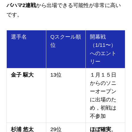
バハマ2連戦
から出場できる可能性が非常に高い
です。
選手名
Qスクール順
開幕戦
位
（1/11〜）
へのエント
リー
金子 駆大
13位
１月１５日
からのソニ
ーオープン
に出場のた
め，初戦は
不参加
杉浦 悠太
29位
ほぼ確実
。