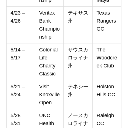
4/23 –
Veritex
テキサス
Texas
4/26
Bank
州
Rangers
Champio
GC
nship
5/14 –
Colonial
サウスカ
The
5/17
Life
ロライナ
Woodcre
Charity
州
ek Club
Classic
5/21 –
Visit
テネシー
Holston
5/24
Knoxville
州
Hills CC
Open
5/28 –
UNC
ノースカ
Raleigh
5/31
Health
ロライナ
CC