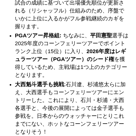
試合の成績に基づいて出場優先順位が更新さ
れる（リシャッフル）仕組みのため、序盤で
いかに上位に入るかがフル参戦継続のカギを
握ります。
PGAツアー昇格組:
ちなみに、
平田憲聖
選手は
2025年度のコーンフェリーツアーでポイント
ランク上位（15位）に入り、
2026年度はレギ
ュラーツアー（PGAツアー）のシード権
を獲
得しているため、主戦場は1つ上のカテゴリー
となります。
大西魁斗選手も挑戦
:石川遼、杉浦悠太らに加
え、大西選手もコーンフェリーツアーにエン
トリーした。これにより、石川・杉浦・大西
各選手と、今後の展開によっては金子選手も
参戦を。日本からのウォッチャーにとりこれ
までにない、ホットなコーンフェリーツアー
となりそう！