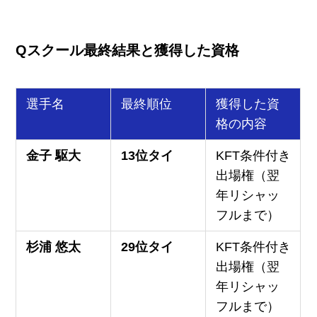
Qスクール最終結果と獲得した資格
選手名
最終順位
獲得した資
格の内容
金子 駆大
13位タイ
KFT条件付き
出場権（翌
年リシャッ
フルまで）
杉浦 悠太
29位タイ
KFT条件付き
出場権（翌
年リシャッ
フルまで）