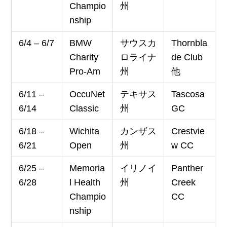
Champio
州
nship
6/4 – 6/7
BMW
サウスカ
Thornbla
Charity
ロライナ
de Club
Pro-Am
州
他
6/11 –
OccuNet
テキサス
Tascosa
6/14
Classic
州
GC
6/18 –
Wichita
カンザス
Crestvie
6/21
Open
州
w CC
6/25 –
Memoria
イリノイ
Panther
6/28
l Health
州
Creek
Champio
CC
nship