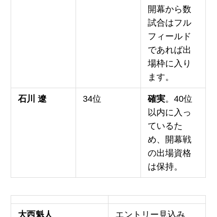
開幕から数
試合はフル
フィールド
であれば出
場枠に入り
ます。
石川 遼
34位
確実
。40位
以内に入っ
ているた
め、開幕戦
の出場資格
は保持。
大西魁人
エントリー見込み