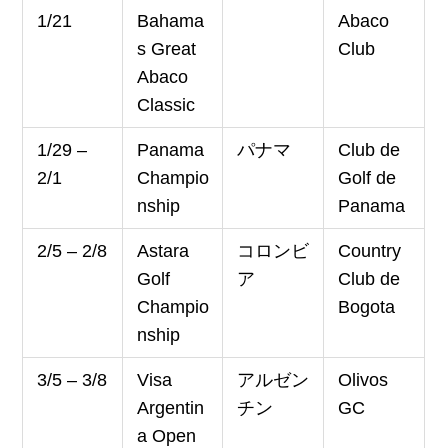
1/21
Bahama
Abaco
s Great
Club
Abaco
Classic
1/29 –
Panama
パナマ
Club de
2/1
Champio
Golf de
nship
Panama
2/5 – 2/8
Astara
コロンビ
Country
Golf
ア
Club de
Champio
Bogota
nship
3/5 – 3/8
Visa
アルゼン
Olivos
Argentin
チン
GC
a Open