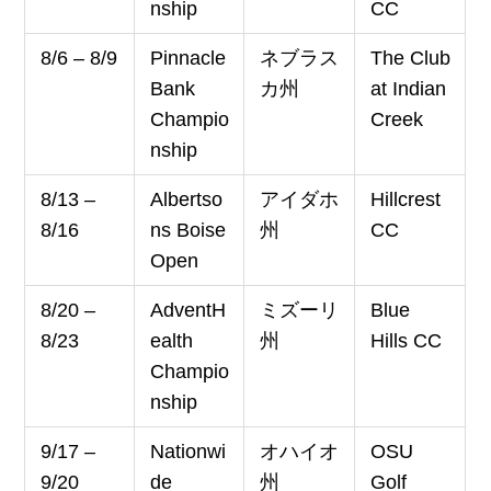
nship
CC
8/6 – 8/9
Pinnacle
ネブラス
The Club
Bank
カ州
at Indian
Champio
Creek
nship
8/13 –
Albertso
アイダホ
Hillcrest
8/16
ns Boise
州
CC
Open
8/20 –
AdventH
ミズーリ
Blue
8/23
ealth
州
Hills CC
Champio
nship
9/17 –
Nationwi
オハイオ
OSU
9/20
de
州
Golf