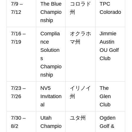
7/9 –
The Blue
コロラド
TPC
7/12
Champio
州
Colorado
nship
7/16 –
Complia
オクラホ
Jimmie
7/19
nce
マ州
Austin
Solution
OU Golf
s
Club
Champio
nship
7/23 –
NV5
イリノイ
The
7/26
Invitation
州
Glen
al
Club
7/30 –
Utah
ユタ州
Ogden
8/2
Champio
Golf &