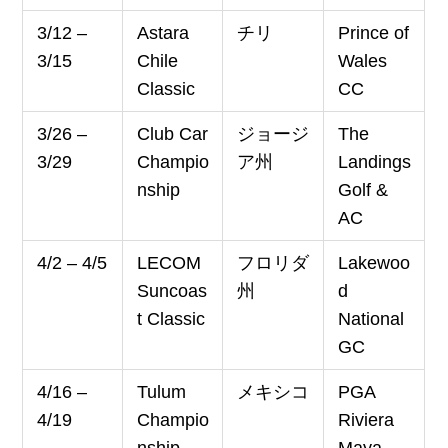
3/12 –
Astara
チリ
Prince of
3/15
Chile
Wales
Classic
CC
3/26 –
Club Car
ジョージ
The
3/29
Champio
ア州
Landings
nship
Golf &
AC
4/2 – 4/5
LECOM
フロリダ
Lakewoo
Suncoas
州
d
t Classic
National
GC
4/16 –
Tulum
メキシコ
PGA
4/19
Champio
Riviera
nship
Maya