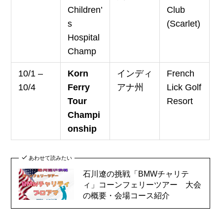
Children’
Club
s
(Scarlet)
Hospital
Champ
10/1 –
Korn
インディ
French
10/4
Ferry
アナ州
Lick Golf
Tour
Resort
Champi
onship
あわせて読みたい
石川遼の挑戦「BMWチャリテ
ィ」コーンフェリーツアー 大会
の概要・会場コース紹介