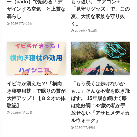
ー（cado）で始める「デ
もう遅い。 エアコン＋
ザインする空気」と上質な
「見守りグッズ」で、この
暮らし
夏、大切な家族を守り抜
く。
2026年7月16日
2026年7月13日
イビキが消えた？!「横向
「もう長くは歩けないか
き寝専用枕」で眠りの質が
も…」そんな不安を吹き飛
大幅アップ！【８２才の体
ばす。 15年履き続けて膝
験記】
は絶好調！82歳の私が手
放せない『アサヒメディカ
2026年7月12日
ルウォーク』
2026年7月6日